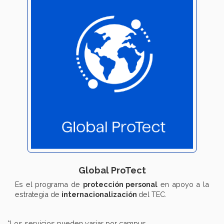
Global ProTect
Es el programa de
protección personal
en apoyo a la
estrategia de
internacionalización
del TEC.
*Los servicios pueden variar por campus.