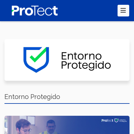
Pasar
al
contenido
principal
Entorno Protegido