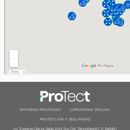
ENTORNO PROTEGIDO
COMUNIDAD SEGURA
PROTECCIÓN Y SEGURIDAD
Av. Eugenio Garza Sada 2501 Sur Col. Tecnológico C.P. 64849 |