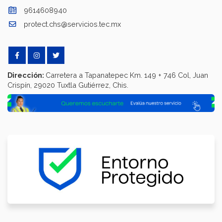
9614608940
protect.chs@servicios.tec.mx
Dirección:
Carretera a Tapanatepec Km. 149 + 746 Col, Juan
Crispín, 29020 Tuxtla Gutiérrez, Chis.