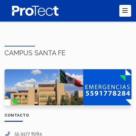
Pasar
al
contenido
principal
CAMPUS SANTA FE
CONTACTO
55 9177 8284